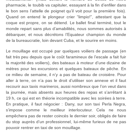
pharmacie, le toubib va capituler, essayant à la fin d’enfiler dans
le bon sens l’attelle de poignet qu’il voit pour la première fois).
Quand on entend le plongeur crier “limpio!”, attestant que la
coque est propre, on se détend. Le ballet final terminé, tout le
monde repart sans plus d’amabilités, nous sommes autorisés à
débarquer, et nous décrétons l’Equateur champion du monde
de la bureaucratie, loin devant Cuba, et le sourire en moins.
Le mouillage est occupé par quelques voiliers de passage (en
fait très peu depuis que le coût faramineux de l’escale a fait fuir
la majorité des voiliers), des bateaux à moteur d’une dizaine de
mètres pour les excursions et quelques bateaux de pêche. En
ce milieu de semaine, il n’y a pas de bateau de croisière. Pour
aller à terre, on n’a pas le droit d’utiliser son annexe et il faut
recourir aux taxis marineros, aussi nombreux que l’on veut dans
la journée, mais absents aux heures des repas et s’arrêtant à
19 h, ce qui est en théorie incompatible avec les soirées à terre.
En pratique, il faut négocier : Dany, sur son taxi Perla Negra,
s’impose comme le meilleur interlocuteur. Cela ne nous
empêchera pas de rester coincés le dernier soir, obligés de faire
du stop auprès d’un professionnel, lui-même furieux de ne pas
pouvoir rentrer en taxi de son mouillage.