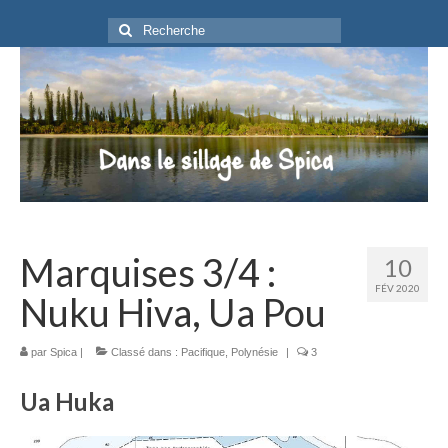
Rechercher
:
Marquises 3/4 :
10
FÉV 2020
Nuku Hiva, Ua Pou
par
Spica
|
Classé dans :
Pacifique
,
Polynésie
|
3
Ua Huka