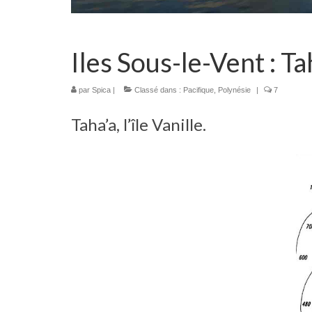
Iles Sous-le-Vent : Ta
par
Spica
|
Classé dans :
Pacifique
,
Polynésie
|
7
Taha’a, l’île Vanille.