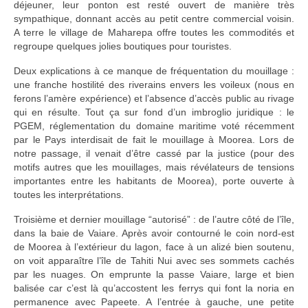
déjeuner, leur ponton est resté ouvert de manière très
sympathique, donnant accès au petit centre commercial voisin.
A terre le village de Maharepa offre toutes les commodités et
regroupe quelques jolies boutiques pour touristes.
Deux explications à ce manque de fréquentation du mouillage :
une franche hostilité des riverains envers les voileux (nous en
ferons l’amère expérience) et l’absence d’accès public au rivage
qui en résulte. Tout ça sur fond d’un imbroglio juridique : le
PGEM, réglementation du domaine maritime voté récemment
par le Pays interdisait de fait le mouillage à Moorea. Lors de
notre passage, il venait d’être cassé par la justice (pour des
motifs autres que les mouillages, mais révélateurs de tensions
importantes entre les habitants de Moorea), porte ouverte à
toutes les interprétations.
Troisième et dernier mouillage “autorisé” : de l’autre côté de l’île,
dans la baie de Vaiare. Après avoir contourné le coin nord-est
de Moorea à l’extérieur du lagon, face à un alizé bien soutenu,
on voit apparaître l’île de Tahiti Nui avec ses sommets cachés
par les nuages. On emprunte la passe Vaiare, large et bien
balisée car c’est là qu’accostent les ferrys qui font la noria en
permanence avec Papeete. A l’entrée à gauche, une petite