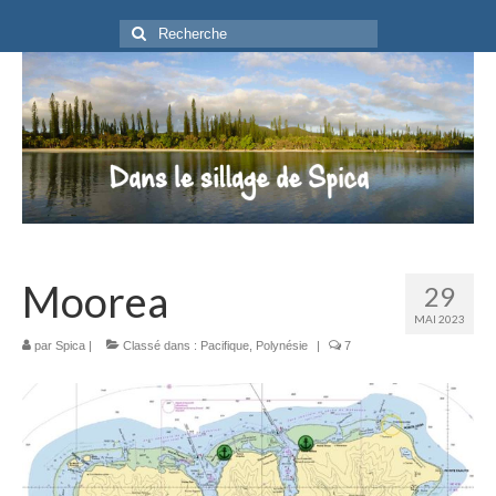
Rechercher
:
Moorea
29
MAI 2023
par
Spica
|
Classé dans :
Pacifique
,
Polynésie
|
7