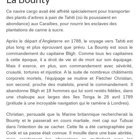
Ce navire cargo avait été affrété spécialement pour transporter
des plants d’arbres à pain de Tahiti (où ils poussaient en
abondance) aux Caraïbes, pour nourrir les esclaves des
plantations de canne à sucre.
Après le départ d’Angleterre en 1788, le voyage vers Tahiti est
plus long et plus éprouvant que prévu. La Bounty est sous le
commandement du capitaine Bligh. Comme tous les capitaines
à cette époque, il a droit de vie et de mort sur son équipage.
Mais il exerce, en plus, son commandement avec sévérité,
cruauté, tortures et injustice. A la suite de nombreux châtiments
corporels mortels, l’équipage se mutine et Fletcher Christian,
son second, proche des matelots, prend le commandement. Il
abandonne Bligh et 18 hommes qui lui sont restés fidèles, dans
une chaloupe aux larges des îles Tonga le 28 avril 1789
(prélude à une incroyable navigation qui le ramène à Londres).
Christian, persuadé que la Marine britannique rechercherait la
Bounty et le passerait en cours martiale, met cap sur Tubuai
dans l’intention de se cacher. Cette île a été cartographiée par
Cook et sa passe était connue. Il mouille dans une baie abritée,
mais rapidement les altercations se multiplient avec les