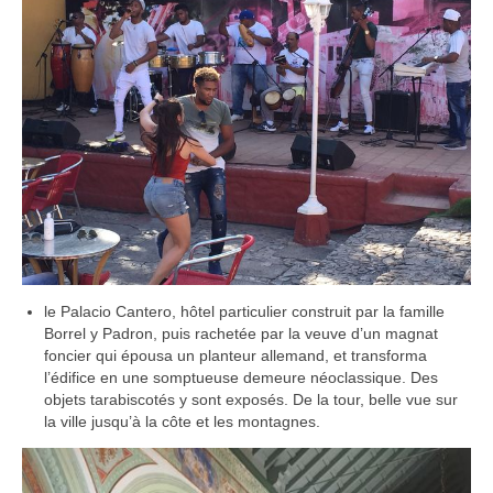
le Palacio Cantero, hôtel particulier construit par la famille
Borrel y Padron, puis rachetée par la veuve d’un magnat
foncier qui épousa un planteur allemand, et transforma
l’édifice en une somptueuse demeure néoclassique. Des
objets tarabiscotés y sont exposés. De la tour, belle vue sur
la ville jusqu’à la côte et les montagnes.