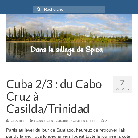
Rechercher
:
Cuba 2/3 : du Cabo
7
MAI 2019
Cruz à
Casilda/Trinidad
par
Spica
|
Classé dans :
Caraïbes
,
Caraibes Ouest
|
3
Partis au lever du jour de Santiago, heureux de retrouver l’air
pur du large, nous longeons vers l’ouest toute la journée la côte