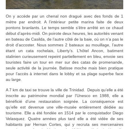
On y accède par un chenal non dragué avec des fonds de 1
mètre par endroit. A l’intérieur petite marina faite de deux
pontons branlants. Le temps semble s’être arrêté en ce chaud
début d’après-midi. On poirote deux heures, les autorités venant
en bateau de Casilda, de l’autre côté de la baie, où on n’a pas le
droit d’accoster. Nous sommes 2 bateaux au mouillage, l’autre
étant un cata rochelais, Liberty’s. L’hôtel Ancon, batiment
stalinien curieusement repeint partiellement en bleu, envoie ses
touristes faire un tour en mer sur des catas de promenande,
seule activité de la journée. Batisse moche mais bien pratique
pour l’accès à internet dans le lobby et sa plage superbe face
au large.
A 7 km de taxi se trouve la ville de Trinidad. Depuis qu’elle a été
inscrite au patrimoine mondial par l’Unesco en 1988, elle a
bénéficié d’une restauration soignée. La conséquence est
qu’elle est devenue une ville-musée entièrement dédiée au
tourisme. Elle a été fondée en 1514 par le conquistador Diego
Velasquez. Quatre années plus tard elle a été vidée de ses
habitants par Hernan Cortes, qui y recruta ses mercenaires