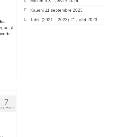
Makemo
31 janvier 2024
Kauehi
11 septembre 2023
Tahiti (2021 – 2023)
21 juillet 2023
les
rgue, à
uverte
7
MAI 2019
du