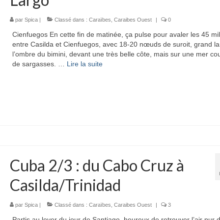
par
Spica
|
Classé dans :
Caraïbes
,
Caraibes Ouest
|
0
Cienfuegos En cette fin de matinée, ça pulse pour avaler les 45 mil
entre Casilda et Cienfuegos, avec 18-20 nœuds de suroit, grand la
l’ombre du bimini, devant une très belle côte, mais sur une mer co
de sargasses. …
Lire la suite­­
Cuba 2/3 : du Cabo Cruz à
Casilda/Trinidad
par
Spica
|
Classé dans :
Caraïbes
,
Caraibes Ouest
|
3
Partis au lever du jour de Santiago, heureux de retrouver l’air pur 