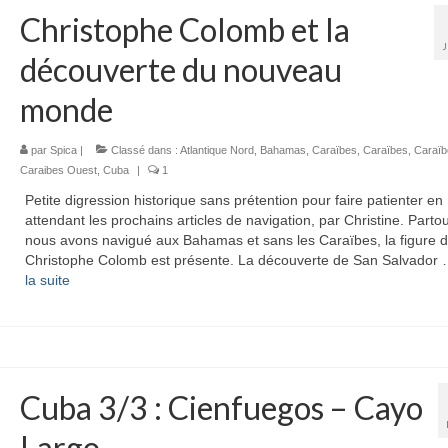
Christophe Colomb et la
découverte du nouveau
monde
par
Spica
|
Classé dans :
Atlantique Nord
,
Bahamas
,
Caraïbes
,
Caraïbes
,
Caraïb
Caraibes Ouest
,
Cuba
|
1
Petite digression historique sans prétention pour faire patienter en
attendant les prochains articles de navigation, par Christine. Parto
nous avons navigué aux Bahamas et sans les Caraïbes, la figure 
Christophe Colomb est présente. La découverte de San Salvador
la suite­­
Cuba 3/3 : Cienfuegos – Cayo
Largo