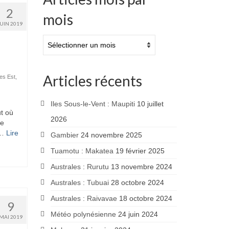
2
mois
JUIN 2019
Articles
mois
par
mois
Articles récents
es Est
,
Iles Sous-le-Vent : Maupiti
10 juillet
ut où
2026
de
 …
Lire
Gambier
24 novembre 2025
Tuamotu : Makatea
19 février 2025
Australes : Rurutu
13 novembre 2024
Australes : Tubuai
28 octobre 2024
Australes : Raivavae
18 octobre 2024
9
Météo polynésienne
24 juin 2024
MAI 2019