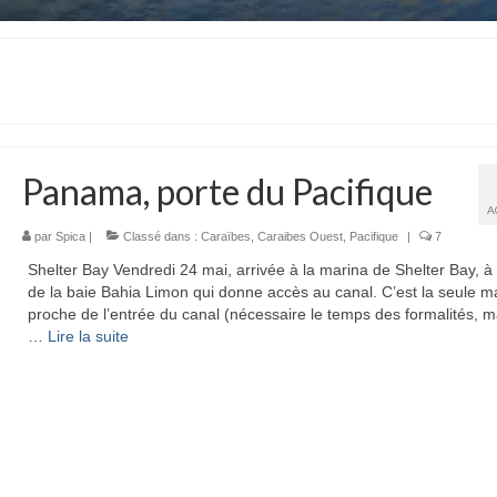
Panama, porte du Pacifique
A
par
Spica
|
Classé dans :
Caraïbes
,
Caraibes Ouest
,
Pacifique
|
7
Shelter Bay Vendredi 24 mai, arrivée à la marina de Shelter Bay, à 
de la baie Bahia Limon qui donne accès au canal. C’est la seule m
proche de l’entrée du canal (nécessaire le temps des formalités, m
…
Lire la suite­­