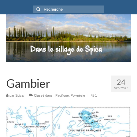
Rechercher
:
Gambier
24
NOV 2025
par
Spica
|
Classé dans :
Pacifique
,
Polynésie
|
1