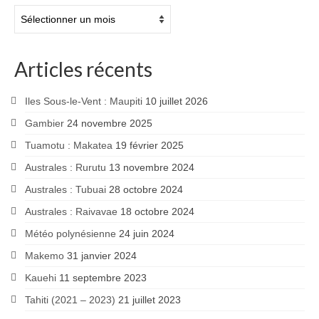
Articles
mois
par
mois
Articles récents
Iles Sous-le-Vent : Maupiti
10 juillet 2026
Gambier
24 novembre 2025
Tuamotu : Makatea
19 février 2025
Australes : Rurutu
13 novembre 2024
Australes : Tubuai
28 octobre 2024
Australes : Raivavae
18 octobre 2024
Météo polynésienne
24 juin 2024
Makemo
31 janvier 2024
Kauehi
11 septembre 2023
Tahiti (2021 – 2023)
21 juillet 2023