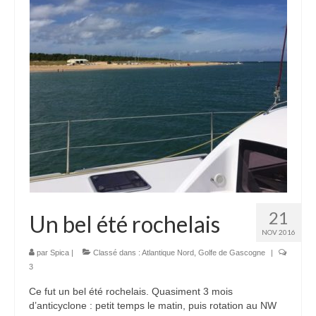
21
Un bel été rochelais
NOV 2016
par
Spica
|
Classé dans :
Atlantique Nord
,
Golfe de Gascogne
|
3
Ce fut un bel été rochelais. Quasiment 3 mois
d’anticyclone : petit temps le matin, puis rotation au NW