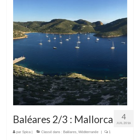
4
Baléares 2/3 : Mallorca
JUIL 2016
par
Spica
|
Classé dans :
Baléares
,
Méditerranée
|
1