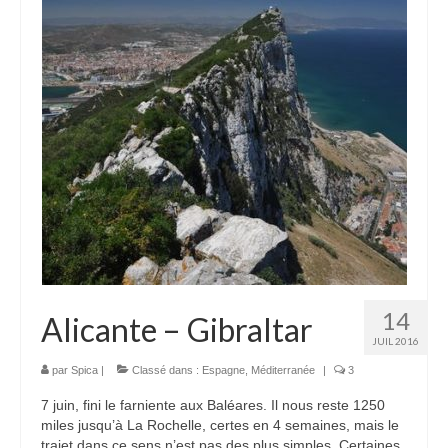
14
Alicante – Gibraltar
JUIL 2016
par
Spica
|
Classé dans :
Espagne
,
Méditerranée
|
3
7 juin, fini le farniente aux Baléares. Il nous reste 1250
miles jusqu’à La Rochelle, certes en 4 semaines, mais le
trajet dans ce sens n’est pas des plus simples. Certaines