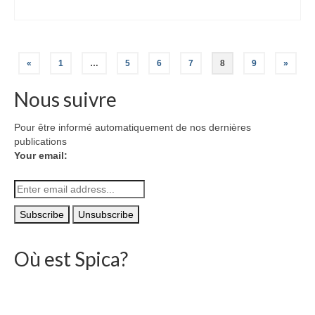
Navigation
«
1
…
5
6
7
8
9
»
des
Nous suivre
articles
Pour être informé automatiquement de nos dernières
publications
Your email:
Où est Spica?