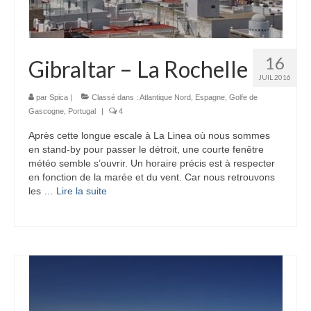
16
Gibraltar – La Rochelle
JUIL 2016
par
Spica
|
Classé dans :
Atlantique Nord
,
Espagne
,
Golfe de
Gascogne
,
Portugal
|
4
Après cette longue escale à La Linea où nous sommes
en stand-by pour passer le détroit, une courte fenêtre
météo semble s’ouvrir. Un horaire précis est à respecter
en fonction de la marée et du vent. Car nous retrouvons
les …
Lire la suite­­