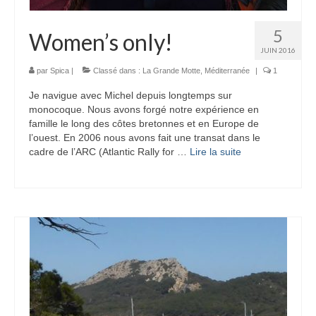
5
Women’s only!
JUIN 2016
par
Spica
|
Classé dans :
La Grande Motte
,
Méditerranée
|
1
Je navigue avec Michel depuis longtemps sur
monocoque. Nous avons forgé notre expérience en
famille le long des côtes bretonnes et en Europe de
l’ouest. En 2006 nous avons fait une transat dans le
cadre de l’ARC (Atlantic Rally for …
Lire la suite­­